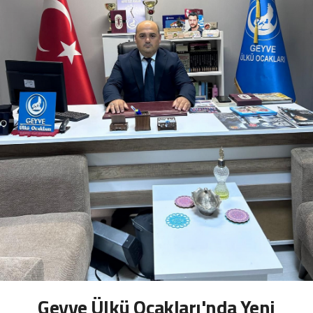
Geyve Ülkü Ocakları'nda Yeni