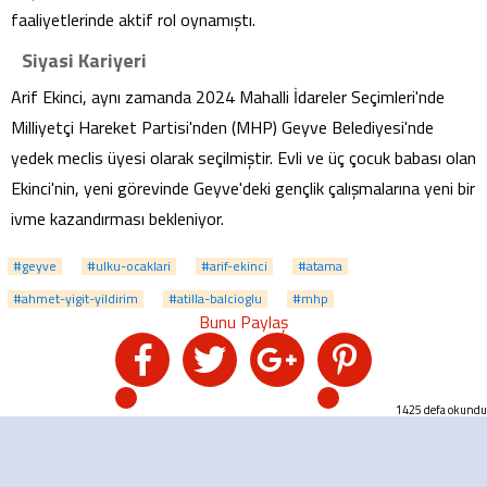
faaliyetlerinde aktif rol oynamıştı.
Siyasi Kariyeri
Arif Ekinci, aynı zamanda 2024 Mahalli İdareler Seçimleri'nde
Milliyetçi Hareket Partisi'nden (MHP) Geyve Belediyesi'nde
yedek meclis üyesi olarak seçilmiştir. Evli ve üç çocuk babası olan
Ekinci'nin, yeni görevinde Geyve'deki gençlik çalışmalarına yeni bir
ivme kazandırması bekleniyor.
#geyve
#ulku-ocaklari
#arif-ekinci
#atama
#ahmet-yigit-yildirim
#atilla-balcioglu
#mhp
1425 defa okundu