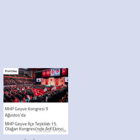
Politika
MHP Geyve Kongresi 9
Ağustos'da
MHP Geyve İlçe Teşkilatı 15.
Olağan Kongresi'nde Arif Ekinci...
6.08.2026 - 17:37:06