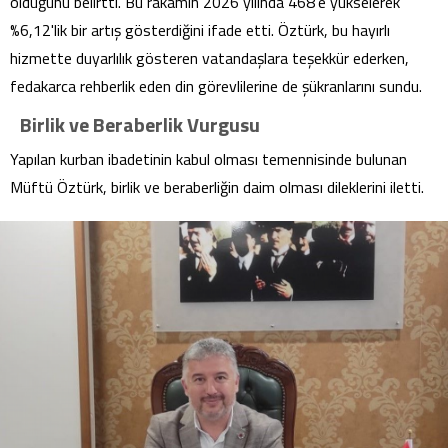
olduğunu belirtti. Bu rakamın 2026 yılında 468'e yükselerek
%6,12'lik bir artış gösterdiğini ifade etti. Öztürk, bu hayırlı
hizmette duyarlılık gösteren vatandaşlara teşekkür ederken,
fedakarca rehberlik eden din görevlilerine de şükranlarını sundu.
Birlik ve Beraberlik Vurgusu
Yapılan kurban ibadetinin kabul olması temennisinde bulunan
Müftü Öztürk, birlik ve beraberliğin daim olması dileklerini iletti.