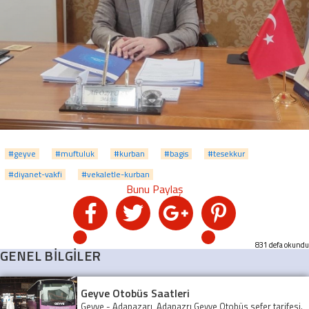
#geyve
#muftuluk
#kurban
#bagis
#tesekkur
#diyanet-vakfi
#vekaletle-kurban
831 defa okundu
GENEL BİLGİLER
Geyve Otobüs Saatleri
Geyve - Adapazarı, Adapazrı Geyve Otobüs sefer tarifesi.