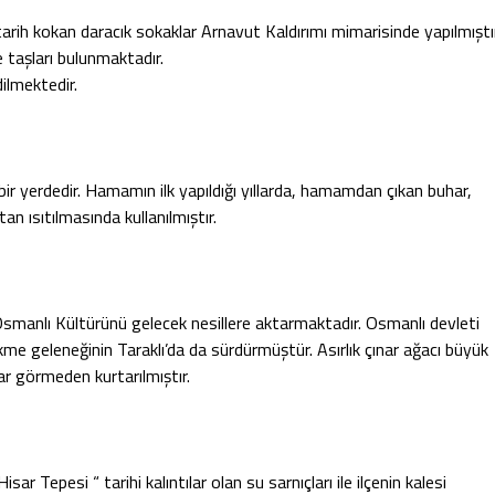
rih kokan daracık sokaklar Arnavut Kaldırımı mimarisinde yapılmıştır
e taşları bulunmaktadır.
ilmektedir.
r yerdedir. Hamamın ilk yapıldığı yıllarda, hamamdan çıkan buhar,
n ısıtılmasında kullanılmıştır.
 Osmanlı Kültürünü gelecek nesillere aktarmaktadır. Osmanlı devleti
ikme geleneğinin Taraklı’da da sürdürmüştür. Asırlık çınar ağacı büyük
ar görmeden kurtarılmıştır.
r Tepesi “ tarihi kalıntılar olan su sarnıçları ile ilçenin kalesi