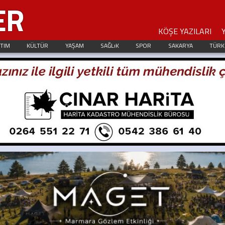
ER
KÖŞE YAZILARI
ITIM
KÜLTÜR
YAŞAM
SAĞLıK
SPOR
SAKARYA
TÜRK