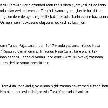
telik Taraklı evleri Safranbolu’dan farklı olarak yemyeşil bir doğanın
nda pilav verilen tepe) ve Taraklı Hisarının yamaçları ile bu iki tepe
 gelen dere de ayrı bir güzellik katmaktadır. Tarihi evlerin bazılarının
 Osmanlı şehir dokusunu oluşturan üç katlı ev biçimidir.
 Azamı Yunus Paşa tarafından 1517 yılında yaptırılan Yunus Paşa
“Kurşunlu Camii” diye anılır. Yunus Paşa Camii, kare planlı, tek
Sinan eseridir. Cephe duvarları, ince yontu küfeki(Köveke) taşından
 kornişleri ile sonuçlanmaktadır.
araklı’da konakladığı ve yılların hiçbir zaman eskitemediği tarihi han
im olun, dercesine ihtişamıyla Taraklı’nın tarihini anlatır.