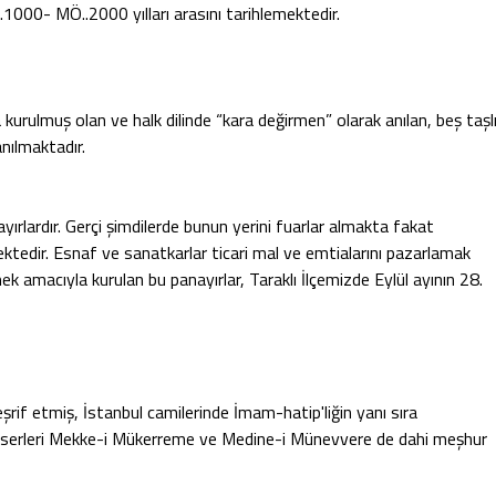
.1000- MÖ..2000 yılları arasını tarihlemektedir.
rulmuş olan ve halk dilinde “kara değirmen” olarak anılan, beş taşl
nılmaktadır.
yırlardır. Gerçi şimdilerde bunun yerini fuarlar almakta fakat
tedir. Esnaf ve sanatkarlar ticari mal ve emtialarını pazarlamak
ek amacıyla kurulan bu panayırlar, Taraklı İlçemizde Eylül ayının 28.
rif etmiş, İstanbul camilerinde İmam-hatip'liğin yanı sıra
t eserleri Mekke-i Mükerreme ve Medine-i Münevvere de dahi meşhur