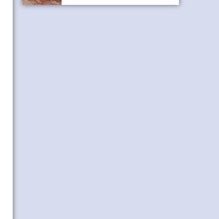
kaçta kalkıyor? Adapazarından son
Geyve Otobüsü, Sefer tarifesi, geyve
koop otobüs