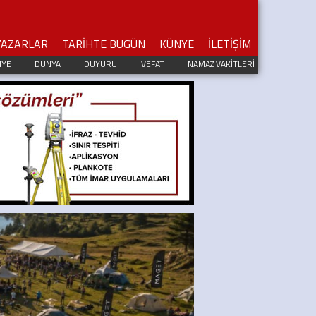
YAZARLAR
TARİHTE BUGÜN
KÜNYE
İLETİŞİM
IYE
DÜNYA
DUYURU
VEFAT
NAMAZ VAKİTLERİ