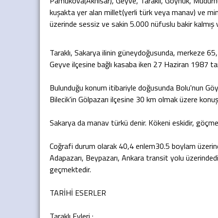
Pamukova(Akhisar), Geyve, Taraklı, Göynük, Mudurn
kuşakta yer alan millet(yerli türk veya manav) ve mim
üzerinde sessiz ve sakin 5.000 nüfuslu bakir kalmış ve
Taraklı, Sakarya ilinin güneydoğusunda, merkeze 65,
Geyve ilçesine bağlı kasaba iken 27 Haziran 1987 tar
Bulunduğu konum itibariyle doğusunda Bolu'nun Göyn
Bilecik'in Gölpazarı ilçesine 30 km olmak üzere konuşlan
Sakarya da manav türkü denir. Kökeni eskidir, göçmen d
Editör
Coğrafi durum olarak 40,4 enlem30.5 boylam üzerinde 
Adapazarı, Beypazarı, Ankara transit yolu üzerinded
geçmektedir.
TARİHİ ESERLER
Taraklı Evleri :