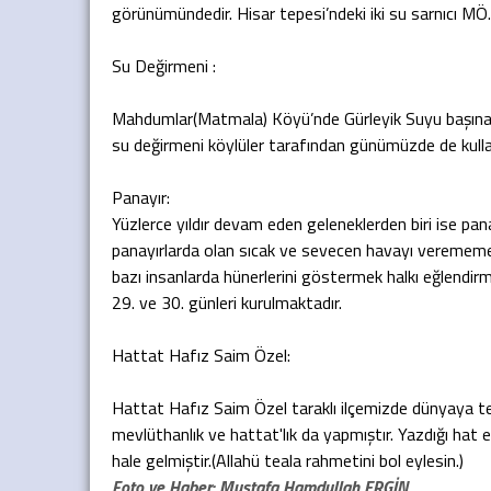
görünümündedir. Hisar tepesi’ndeki iki su sarnıcı MÖ.
Su Değirmeni :
Mahdumlar(Matmala) Köyü’nde Gürleyik Suyu başına ku
su değirmeni köylüler tarafından günümüzde de kulla
Panayır:
Yüzlerce yıldır devam eden geleneklerden biri ise pana
panayırlarda olan sıcak ve sevecen havayı verememek
bazı insanlarda hünerlerini göstermek halkı eğlendirm
29. ve 30. günleri kurulmaktadır.
Hattat Hafız Saim Özel:
Hattat Hafız Saim Özel taraklı ilçemizde dünyaya teş
mevlüthanlık ve hattat'lık da yapmıştır. Yazdığı ha
hale gelmiştir.(Allahü teala rahmetini bol eylesin.)
Foto ve Haber: Mustafa Hamdullah ERGİN