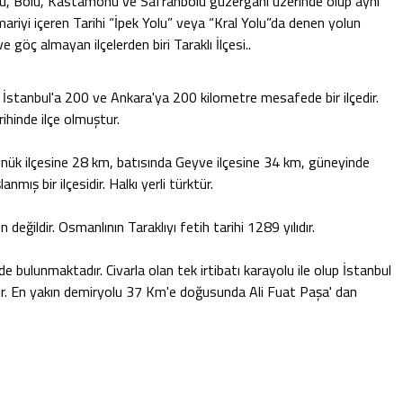
u, Bolu, Kastamonu ve Safranbolu güzergahı üzerinde olup aynı
ariyi içeren Tarihi “İpek Yolu” veya “Kral Yolu”da denen yolun
 göç almayan ilçelerden biri Taraklı İlçesi..
 İstanbul'a 200 ve Ankara'ya 200 kilometre mesafede bir ilçedir.
ihinde ilçe olmuştur.
ük ilçesine 28 km, batısında Geyve ilçesine 34 km, güneyinde
mış bir ilçesidir. Halkı yerli türktür.
eğildir. Osmanlının Taraklıyı fetih tarihi 1289 yılıdır.
bulunmaktadır. Civarla olan tek irtibatı karayolu ile olup İstanbul
ir. En yakın demiryolu 37 Km'e doğusunda Ali Fuat Paşa' dan