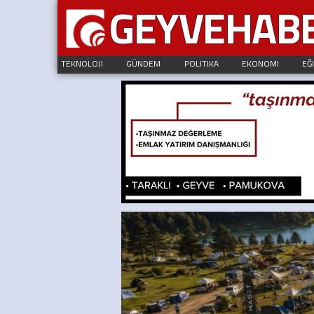
GEYVEHAB
TEKNOLOJI
GÜNDEM
POLITIKA
EKONOMI
EĞ