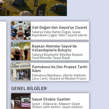
Vali Doğan'dan Geyve'ye Ziyaret
Sakarya Valisi Rahmi Doğan, Geyve
Kaymakamı Çağlar Tekin'i ziyaret ederek
ilçedeki çalışmalar hakkında bilgi aldı.
Başkan Alemdar Geyve'de
Vatandaşlarla Buluştu
Sakarya Büyükşehir Belediye Başkanı
Yusuf Alemdar, Geyve Bayat
Mahallesi'nde vatandaşlarla bir araya
gelerek talep ve önerileri dinledi.
Pamukova'da Dev Projeye Tarihi
Adım
Pamukova Belediyesi, yıllardır beklenen
Çarşı Camii, Otopark ve Meydan Projesi
için 21 milyon TL'lik kritik bir satın alma
gerçekleştirdi.
GENEL BİLGİLER
Geyve Otobüs Saatleri
Geyve - Adapazarı, Adapazrı Geyve
Otobüs sefer tarifesi. Geyve otobüsü