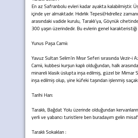
En az Safranbolu evleri kadar ayakta kalabilmiştir. Üs
içinde yer almaktadır. Hıdırlık Tepesi(Hıdrellez zamanı
arasındaki vadide kurulu, Taraklı’ya, Göynük cihetinden
300 yaşın üzerindedir. Bu evlerin genel karakteristiği
Yunus Paşa Camii:
Yavuz Sultan Selim’in Mısır Seferi sırasında Vezir-i
Camii, kubbesi kurşun kaplı olduğundan, halk arasında 
minareli klasik üslupta inşa edilmiş, güzel bir Mimar 
inşa edilmiş olup, yine küfeki taşından işlenmiş saçak
Tarihi Han:
Taraklı, Bağdat Yolu üzerinde olduğundan kervanların T
yerli ve yabancı turistlere ben buradayım gelin misafir
Taraklı Sokakları :