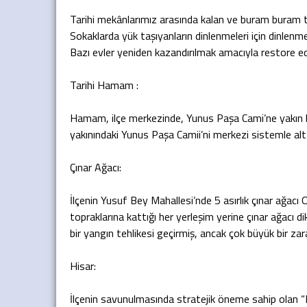
Tarihi mekânlarımız arasında kalan ve buram buram ta
Sokaklarda yük taşıyanların dinlenmeleri için dinlenm
Bazı evler yeniden kazandırılmak amacıyla restore ed
Tarihi Hamam :
Hamam, ilçe merkezinde, Yunus Paşa Cami’ne yakın bi
yakınındaki Yunus Paşa Camii’ni merkezi sistemle altta
Çınar Ağacı:
İlçenin Yusuf Bey Mahallesi’nde 5 asırlık çınar ağacı
topraklarına kattığı her yerleşim yerine çınar ağacı d
bir yangın tehlikesi geçirmiş, ancak çok büyük bir zar
Hisar:
İlçenin savunulmasında stratejik öneme sahip olan “Hisa