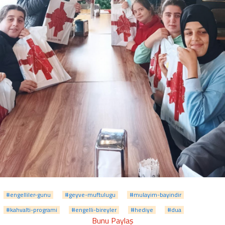
#engelliler-gunu
#geyve-muftulugu
#mulayim-bayindir
#kahvalti-programi
#engelli-bireyler
#hediye
#dua