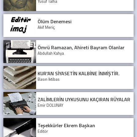
Yusuf Talha
Ölüm Denemesi
Akif Meriç
Ömrü Ramazan, Ahireti Bayram Olanlar
Abdullah Kahya
KUR'AN SİYASETİN KALBİNE İNMİŞTİR.
Basın İktibas
ZALİMLERİN UYKUSUNU KAÇIRAN RÜYALAR
Emir DOLUNAY
Teşekkürler Ekrem Başkan
Editör