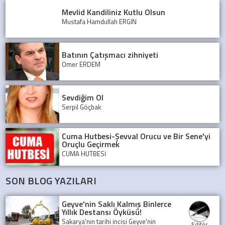
Mevlid Kandiliniz Kutlu Olsun
Mustafa Hamdullah ERGİN
Batının Çatışmacı zihniyeti
Ömer ERDEM
Sevdiğim Ol
Serpil Göçbak
Cuma Hutbesi-Şevval Orucu ve Bir Sene'yi
Oruçlu Geçirmek
CUMA HUTBESİ
SON BLOG YAZILARI
Geyve'nin Saklı Kalmış Binlerce
Yıllık Destansı Öyküsü!
Sakarya'nın tarihi incisi Geyve'nin
Editör