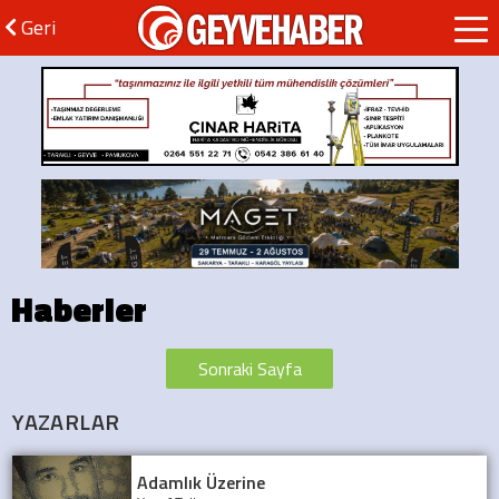
GEYVEHABER
Geri
Haberler
Sonraki Sayfa
YAZARLAR
Adamlık Üzerine