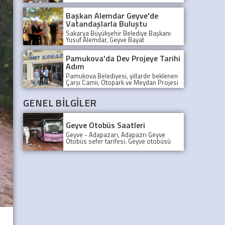
Başkan Alemdar Geyve'de
Vatandaşlarla Buluştu
Sakarya Büyükşehir Belediye Başkanı
Yusuf Alemdar, Geyve Bayat
Mahallesi'nde vatandaşlarla bir araya
gelerek talep ve önerileri dinledi.
Pamukova'da Dev Projeye Tarihi
Adım
Pamukova Belediyesi, yıllardır beklenen
Çarşı Camii, Otopark ve Meydan Projesi
için 21 milyon TL'lik kritik bir satın alma
gerçekleştirdi.
GENEL BİLGİLER
Geyve Otobüs Saatleri
Geyve - Adapazarı, Adapazrı Geyve
Otobüs sefer tarifesi. Geyve otobüsü
kaçta kalkıyor? Adapazarından son
Geyve Otobüsü, Sefer tarifesi, geyve
koop otobüs