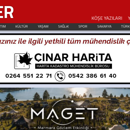
ER
KÖŞE YAZILARI
ITIM
KÜLTÜR
YAŞAM
SAĞLıK
SPOR
SAKARYA
TÜRK