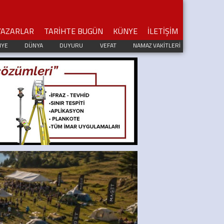
YAZARLAR
TARİHTE BUGÜN
KÜNYE
İLETİŞİM
IYE
DÜNYA
DUYURU
VEFAT
NAMAZ VAKİTLERİ