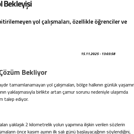
l Bekleyişi
itirilemeyen yol çalışmaları, özellikle öğrenciler ve
15.11.2025 - 13:03:58
i Çözüm Bekliyor
ki aydır tamamlanamayan yol çalışmaları, bölge halkının günlük yaşamın
larının yaklaşmasıyla birlikte artan çamur sorunu nedeniyle ulaşımda
üm talep ediyor.
kalan yaklaşık 2 kilometrelik yolun yapımına ilişkin verilen sözlerin
alışmaların önce kasım ayının ilk salı günü başlayacağının söylendiğini,