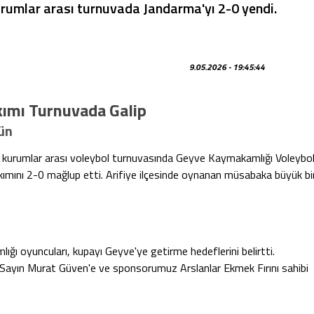
rumlar arası turnuvada Jandarma'yı 2-0 yendi.
9.05.2026 - 19:45:44
ımı Turnuvada Galip
ün
ği kurumlar arası voleybol turnuvasında Geyve Kaymakamlığı Voleybo
kımını 2-0 mağlup etti. Arifiye ilçesinde oynanan müsabaka büyük bi
ı oyuncuları, kupayı Geyve'ye getirme hedeflerini belirtti.
Sayın Murat Güven'e ve sponsorumuz Arslanlar Ekmek Fırını sahibi