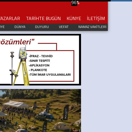
YAZARLAR
TARİHTE BUGÜN
KÜNYE
İLETİŞİM
IYE
DÜNYA
DUYURU
VEFAT
NAMAZ VAKİTLERİ