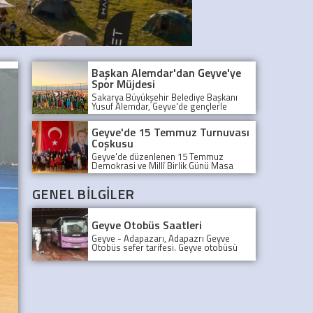
Başkan Alemdar'dan Geyve'ye
Spor Müjdesi
Sakarya Büyükşehir Belediye Başkanı
Yusuf Alemdar, Geyve'de gençlerle
buluşarak spor yatırımlarının önemine
dikkat çekti ve yeni sahaları inceledi.
Geyve'de 15 Temmuz Turnuvası
Coşkusu
Geyve'de düzenlenen 15 Temmuz
Demokrasi ve Millî Birlik Günü Masa
Tenisi Turnuvası büyük bir coşkuyla
tamamlandı.
GENEL BİLGİLER
Geyve Otobüs Saatleri
Geyve - Adapazarı, Adapazrı Geyve
Otobüs sefer tarifesi. Geyve otobüsü
kaçta kalkıyor? Adapazarından son
Geyve Otobüsü, Sefer tarifesi, geyve
koop otobüs