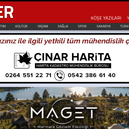
ER
KÖŞE YAZILARI
ITIM
KÜLTÜR
YAŞAM
SAĞLıK
SPOR
SAKARYA
TÜRK