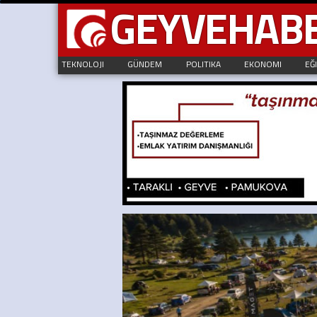
GEYVEHAB
TEKNOLOJI
GÜNDEM
POLITIKA
EKONOMI
EĞ