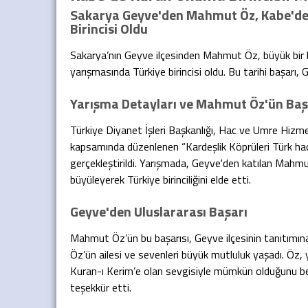
Sakarya Geyve'den Mahmut Öz, Kabe'de 
Birincisi Oldu
Sakarya’nın Geyve ilçesinden Mahmut Öz, büyük bir 
yarışmasında Türkiye birincisi oldu. Bu tarihi başarı, 
Yarışma Detayları ve Mahmut Öz'ün Baş
Türkiye Diyanet İşleri Başkanlığı, Hac ve Umre Hizm
kapsamında düzenlenen “Kardeşlik Köprüleri Türk hacı
gerçekleştirildi. Yarışmada, Geyve'den katılan Mahmut 
büyüleyerek Türkiye birinciliğini elde etti.
Geyve'den Uluslararası Başarı
Mahmut Öz’ün bu başarısı, Geyve ilçesinin tanıtımına 
Öz’ün ailesi ve sevenleri büyük mutluluk yaşadı. Öz, y
Kuran-ı Kerim’e olan sevgisiyle mümkün olduğunu bel
teşekkür etti.