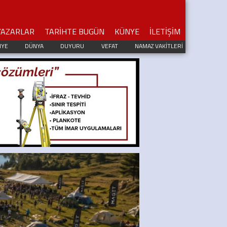
YAZARLAR
TARİHTE BUGÜN
KÜNYE
İLETİŞİM
IYE
DÜNYA
DUYURU
VEFAT
NAMAZ VAKİTLERİ