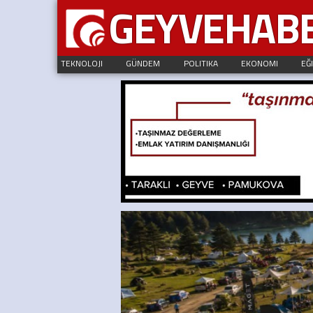
GEYVEHAB
TEKNOLOJI
GÜNDEM
POLITIKA
EKONOMI
EĞ