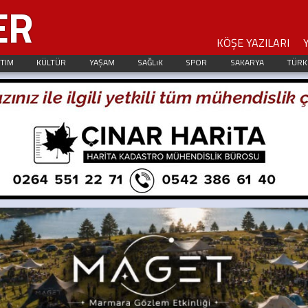
ER
KÖŞE YAZILARI
ITIM
KÜLTÜR
YAŞAM
SAĞLıK
SPOR
SAKARYA
TÜRK