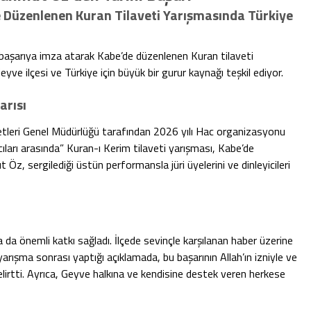
Düzenlenen Kuran Tilaveti Yarışmasında Türkiye
başarıya imza atarak Kabe’de düzenlenen Kuran tilaveti
Geyve ilçesi ve Türkiye için büyük bir gurur kaynağı teşkil ediyor.
arısı
etleri Genel Müdürlüğü tarafından 2026 yılı Hac organizasyonu
ları arasında” Kuran-ı Kerim tilaveti yarışması, Kabe’de
Öz, sergilediği üstün performansla jüri üyelerini ve dinleyicileri
da önemli katkı sağladı. İlçede sevinçle karşılanan haber üzerine
arışma sonrası yaptığı açıklamada, bu başarının Allah’ın izniyle ve
irtti. Ayrıca, Geyve halkına ve kendisine destek veren herkese