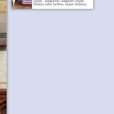
Geyve - Adapazarı, Adapazrı Geyve
Otobüs sefer tarifesi. Geyve otobüsü
kaçta kalkıyor? Adapazarından son
Geyve Otobüsü, Sefer tarifesi, geyve
koop otobüs