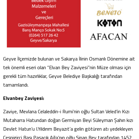
Geyve İlçemizde bulunan ve Sakarya İlinin Osmanlı Dönemine ait
tek önemli eseri olan “Elvan Bey Zaviyesi”nin Müze olması için
gerekli tüm hazırlıklar, Geyve Belediye Başkalığı tarafından
tamamlandı.
Elvanbey Zaviyesi:
Zaviye, Mevlana Celaleddin-i Rumi’nin oğlu Sultan Veled’in Kızı
Mutaharra Hatundan doğan Germiyan Beyi Süleyman Şahın kızı
Devlet Hatun’u I.Yıldırım Beyazıt’a gelin götüren atı yedekleyen
Çeşnigirci Başı Paşacık Ağa’nın oğlu Sinan Bey tarafından 1452