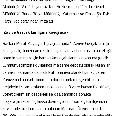
Müdürlüğü Vakıf Taşınmaz Kira Sözleşmesini Vakıflar Genel
Müdürlüğü Bursa Bölge Müdürlüğü Yatırımlar ve Emlak Şb. Bşk.
Fethi Koç tarafından imzaladı.
Zaviye Gerçek kimliğine kavuşacak:
Başkan Murat Kaya yaptığı açıklamada “ Zaviye Gerçek kimliğine
kavuşacak, İlimizin ve özellikle İlçemizin tarihi mirasına hakettiği
önemin verilmesi için harcadığımız çabalarımızın sonuna geldik.
Cumhuriyetimizin ilk yıllarında malzeme deposu olarak kullanılan
ve yakın zamanda da Halk Kütüphanesi olarak hizmet veren
Zaviyenin tarihsel konumuna döndürmek için gerekli tüm
projelerimiz tamamlanma noktasında. Bizlere inanan üst düzey
yöneticilerimizin destekleri ile kısa zamanda sonuca
ulaşacağımızdan hiç kuşku duymuyorum. Son 2 yıldır ilçemizin
köylerinde araştırmalarda bulunan Marmara Üniversitesi Tarih
Böl. Öğr. Üyelerinden oluşan Heyetten de destek talep edeceğiz