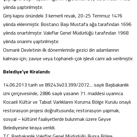
yılında yaptırılmıştır.
Giriş kapısı önündeki 3 kemerli revak, 20-25 Temmuz 1476
yılında eklenmiştir. Bostancı Başı Mustafa ağa tarafından 1696
yılında onartılmıştır. Vakıflar Genel Müdürlüğü tarafından 1968
yılında onarımı yaptırılmıştır.
Osmanlı Devletinin ilk dönemlerinde gezici din adamlarının
kalması için; zaviye veya tophaneli-çok işlevli cami adı verilmiştir.
Belediye’ye Kiralandı:
14.06.2013 tarih ve 89243403.399/2072… sayılı Başbakanlık
izni çerçevesinde, 2886 sayılı yasanın 71. maddesi uyarınca
Kocaeli Kültür ve Tabiat Varlıklarını Koruma Bölge Kurulu onaylı
restorasyon projesi doğrultusunda; restorasyon yapmak,
sosyal – kültürel faaliyetlerde bulunmak üzere Geyve
Belediyesine kiraya verildi.
T.C. Başbakanlık Vakıflar Genel Müdürlüğü Bursa Bölge