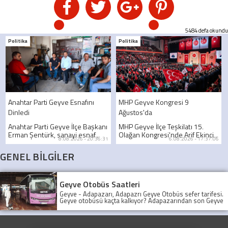
5484 defa okundu
Politika
Politika
Anahtar Parti Geyve Esnafını
MHP Geyve Kongresi 9
Dinledi
Ağustos'da
Anahtar Parti Geyve İlçe Başkanı
MHP Geyve İlçe Teşkilatı 15.
Erman Şentürk, sanayi esnaf...
Olağan Kongresi'nde Arif Ekinci...
8.08.2026 - 20:36:31
6.08.2026 - 17:37:06
GENEL BİLGİLER
Geyve Otobüs Saatleri
Geyve - Adapazarı, Adapazrı Geyve Otobüs sefer tarifesi.
Geyve otobüsü kaçta kalkıyor? Adapazarından son Geyve
Otobüsü, Sefer tarifesi, geyve koop otobüs