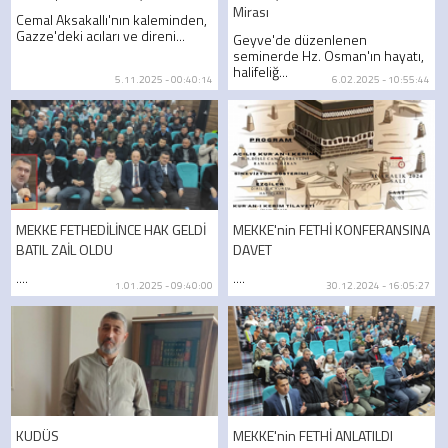
Mirası
Cemal Aksakallı'nın kaleminden,
Gazze'deki acıları ve direni...
Geyve'de düzenlenen
seminerde Hz. Osman'ın hayatı,
halifeliğ...
5.11.2025 - 00:40:14
6.02.2025 - 10:55:44
MEKKE FETHEDİLİNCE HAK GELDİ
MEKKE'nin FETHİ KONFERANSINA
BATIL ZAİL OLDU
DAVET
....
....
1.01.2025 - 09:40:00
30.12.2024 - 16:05:27
KUDÜS
MEKKE'nin FETHİ ANLATILDI