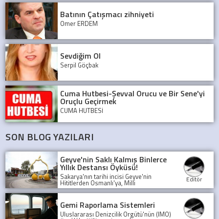
Batının Çatışmacı zihniyeti
Ömer ERDEM
Sevdiğim Ol
Serpil Göçbak
Cuma Hutbesi-Şevval Orucu ve Bir Sene'yi
Oruçlu Geçirmek
CUMA HUTBESİ
SON BLOG YAZILARI
Geyve'nin Saklı Kalmış Binlerce
Yıllık Destansı Öyküsü!
Sakarya'nın tarihi incisi Geyve'nin
Editör
Hititlerden Osmanlı'ya, Milli
Mücadele'den günümüze uzanan
şaşırtıcı öyküsünü keşfedin. Bu binlerce
yıllık medeniyet mozaiği sizi bekliyor!
Gemi Raporlama Sistemleri
Uluslararası Denizcilik Örgütü'nün (IMO)