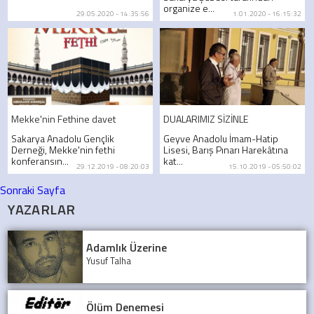
organize e...
29.05.2020 - 14:35:56
1.01.2020 - 16:15:32
Mekke'nin Fethine davet
DUALARIMIZ SİZİNLE
Sakarya Anadolu Gençlik
Geyve Anadolu İmam-Hatip
Derneği, Mekke'nin fethi
Lisesi, Barış Pınarı Harekâtına
konferansın...
kat...
29.12.2019 - 08:20:03
15.10.2019 - 05:50:02
Sonraki Sayfa
YAZARLAR
Adamlık Üzerine
Yusuf Talha
Ölüm Denemesi