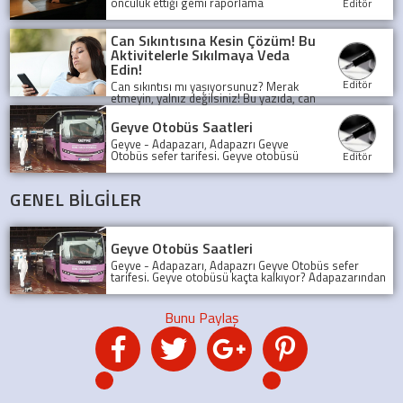
öncülük ettiği gemi raporlama
Editör
sistemleri, denizlerde güvenliği ve
şeffaflığı artırarak, olası kazaları önlüyor
ve deniz trafiğini düzenliyor.
Can Sıkıntısına Kesin Çözüm! Bu
Aktivitelerle Sıkılmaya Veda
Edin!
Editör
Can sıkıntısı mı yaşıyorsunuz? Merak
etmeyin, yalnız değilsiniz! Bu yazıda, can
sıkıntısını yenmek için birbirinden
eğlenceli ve yaratıcı aktiviteleri
Geyve Otobüs Saatleri
keşfedeceksiniz.
Geyve - Adapazarı, Adapazrı Geyve
Otobüs sefer tarifesi. Geyve otobüsü
Editör
kaçta kalkıyor? Adapazarından son
Geyve Otobüsü, Sefer tarifesi, geyve
koop otobüs
GENEL BİLGİLER
Geyve Otobüs Saatleri
Geyve - Adapazarı, Adapazrı Geyve Otobüs sefer
tarifesi. Geyve otobüsü kaçta kalkıyor? Adapazarından
son Geyve Otobüsü, Sefer tarifesi, geyve koop otobüs