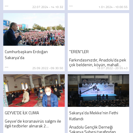
....
....
22.07.2024 - 14:10:32
1.01.2024 - 10:00:55
Cumhurbaşkanı Erdoğan
''EREN''LER
Sakarya'da
Farkındasınızdır, Anadolu’da pek
çok beldenin, köyün, mahall...
....
25.09.2022 - 09:30:50
19.07.2022 - 20:55:43
GEYVE'DE İLK CUMA
Sakarya'da Mekke'nin Fethi
Kutlandı
Geyve'de koranavirüs salgını ile
ilgili tedbirler alınarak 2...
Anadolu Gençlik Derneği
Sakarya Şubesi tarafından