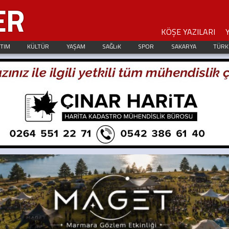
ER
KÖŞE YAZILARI
ITIM
KÜLTÜR
YAŞAM
SAĞLıK
SPOR
SAKARYA
TÜRK