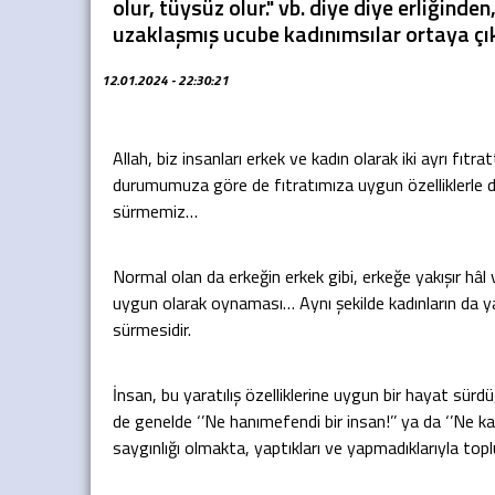
olur, tüysüz olur." vb. diye diye erliğinde
uzaklaşmış ucube kadınımsılar ortaya çık
12.01.2024 - 22:30:21
Allah, biz insanları erkek ve kadın olarak iki ayrı fıtr
durumumuza göre de fıtratımıza uygun özelliklerle d
sürmemiz…
Normal olan da erkeğin erkek gibi, erkeğe yakışır hâ
uygun olarak oynaması… Aynı şekilde kadınların da ya
sürmesidir.
İnsan, bu yaratılış özelliklerine uygun bir hayat sür
de genelde ‘’Ne hanımefendi bir insan!’’ ya da ‘’Ne ka
saygınlığı olmakta, yaptıkları ve yapmadıklarıyla 