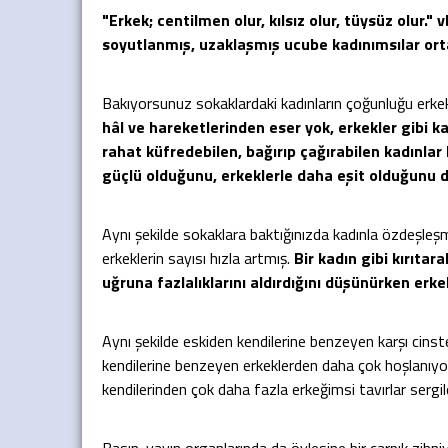
"Erkek; centilmen olur, kılsız olur, tüysüz olur." 
soyutlanmış, uzaklaşmış ucube kadınımsılar orta
Bakıyorsunuz sokaklardaki kadınların çoğunluğu erkek
hâl ve hareketlerinden eser yok, erkekler gibi k
rahat küfredebilen, bağırıp çağırabilen kadınlar
güçlü olduğunu, erkeklerle daha eşit olduğunu d
Aynı şekilde sokaklara baktığınızda kadınla özdeşleşmiş
erkeklerin sayısı hızla artmış.
Bir kadın gibi kırıtar
uğruna fazlalıklarını aldırdığını düşünürken erke
Aynı şekilde eskiden kendilerine benzeyen karşı cins
kendilerine benzeyen erkeklerden daha çok hoşlanıyor. 
kendilerinden çok daha fazla erkeğimsi tavırlar sergi