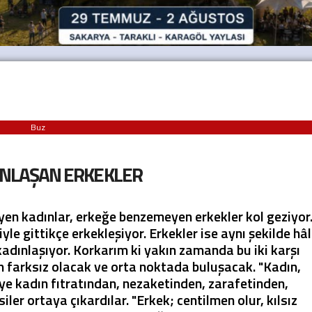
Buz
INLAŞAN ERKEKLER
n kadınlar, erkeğe benzemeyen erkekler kol geziyor
yle gittikçe erkekleşiyor. Erkekler ise aynı şekilde hâl
 kadınlaşıyor. Korkarım ki yakın zamanda bu iki karşı
en farksız olacak ve orta noktada buluşacak. "Kadın,
 diye kadın fıtratından, nezaketinden, zarafetinden,
er ortaya çıkardılar. "Erkek; centilmen olur, kılsız