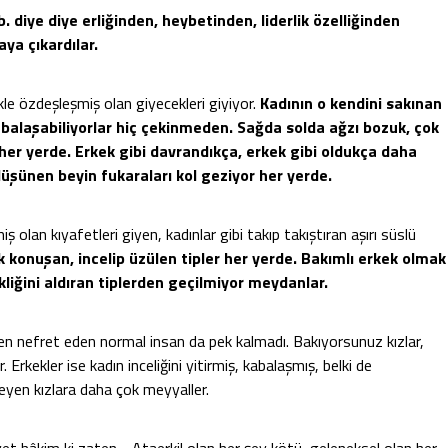
vb. diye diye erliğinden, heybetinden, liderlik özelliğinden
ya çıkardılar.
le özdeşleşmiş olan giyecekleri giyiyor.
Kadının o kendini sakınan
abalaşabiliyorlar hiç çekinmeden. Sağda solda ağzı bozuk, çok
 her yerde. Erkek gibi davrandıkça, erkek gibi oldukça daha
üşünen beyin fukaraları kol geziyor her yerde.
 olan kıyafetleri giyen, kadınlar gibi takıp takıştıran aşırı süslü
ak konuşan, incelip üzülen tipler her yerde. Bakımlı erkek olmak
kliğini aldıran tiplerden geçilmiyor meydanlar.
ten nefret eden normal insan da pek kalmadı. Bakıyorsunuz kızlar,
Erkekler ise kadın inceliğini yitirmiş, kabalaşmış, belki de
leyen kızlara daha çok meyyaller.