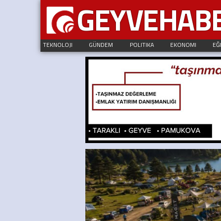
GEYVEHAB
TEKNOLOJI
GÜNDEM
POLITIKA
EKONOMI
EĞ