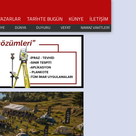
YAZARLAR
TARİHTE BUGÜN
KÜNYE
İLETİŞİM
IYE
DÜNYA
DUYURU
VEFAT
NAMAZ VAKİTLERİ