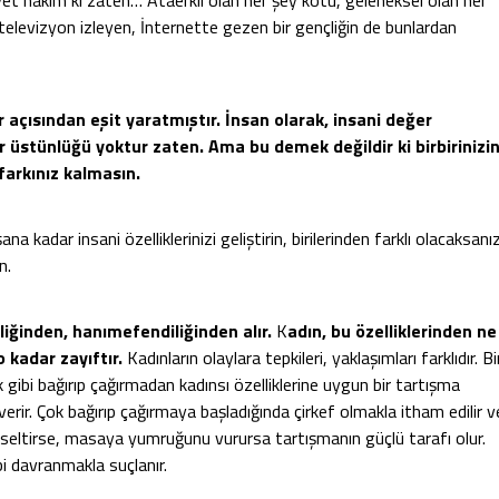
yet hâkim ki zaten… Ataerkil olan her şey kötü, geleneksel olan her
 televizyon izleyen, İnternette gezen bir gençliğin de bunlardan
ar açısından eşit yaratmıştır. İnsan olarak, insani değer
 üstünlüğü yoktur zaten. Ama bu demek değildir ki birbirinizi
 farkınız kalmasın.
kadar insani özelliklerinizi geliştirin, birilerinden farklı olacaksanı
n.
iğinden, hanımefendiliğinden alır.
K
adın, bu özelliklerinden ne
 kadar zayıftır.
Kadınların olaylara tepkileri, yaklaşımları farklıdır. Bi
ek gibi bağırıp çağırmadan kadınsı özelliklerine uygun bir tartışma
erir. Çok bağırıp çağırmaya başladığında çirkef olmakla itham edilir v
kseltirse, masaya yumruğunu vurursa tartışmanın güçlü tarafı olur.
bi davranmakla suçlanır.