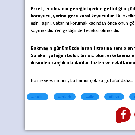
Erkek, er olmanın gereğini yerine getirdiği ölçüd
koruyucu, yerine göre kural koyucudur.
Bu özellikl
eşini, aşını, vatanını korumak kadından önce onun gö
koymasıdır. Yeri geldiğinde fedakâr olmasıdır.
Bakmayın günümüzde insan fıtratına ters olan ta
Su akar yatağını bulur. Siz siz olun, erkekseniz e
ikisinden karışık olanlardan bizleri ve evlatlarım
Bu mesele, mühim; bu hamur çok su götürür daha...
#kadin
#erkek
#aile
#fitrat