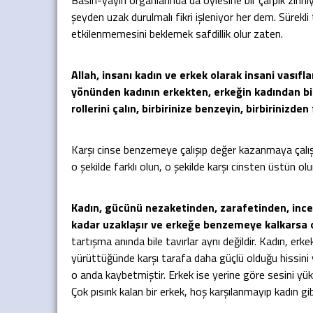
Basın-yayın organlarında da öylesine bir çarpık zihni
şeyden uzak durulmalı fikri işleniyor her dem. Sürekli
etkilenmemesini beklemek safdillik olur zaten.
Allah, insanı kadın ve erkek olarak insani vasıfl
yönünden kadının erkekten, erkeğin kadından bir
rollerini çalın, birbirinize benzeyin, birbirinizden
Karşı cinse benzemeye çalışıp değer kazanmaya çalışana 
o şekilde farklı olun, o şekilde karşı cinsten üstün olu
Kadın, gücünü nezaketinden, zarafetinden, incel
kadar uzaklaşır ve erkeğe benzemeye kalkarsa o
tartışma anında bile tavırlar aynı değildir. Kadın, erk
yürüttüğünde karşı tarafa daha güçlü olduğu hissini v
o anda kaybetmiştir. Erkek ise yerine göre sesini yü
Çok pısırık kalan bir erkek, hoş karşılanmayıp kadın gi