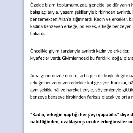
Özelde bizim toplumumuzda, genelde ise dünyanın her 
bakış açılarıyla, yaşam şekilleriyle birbirinden ayrılırd
benzemekten Allah’a sığınırlardı. Kadın ve erkekler, bi
kadına benzeyen erkeğe; bir erkek, erkeğe benzeyen k
bakardı.
Öncelikle giyim tarzlarıyla ayrılırdı kadın ve erkekler
kıyafetler vardı. Giyimlerindeki bu farklılık, doğal ola
Ama günümüzde durum, artık pek de böyle değil maa
erkeğe benzemeyen erkekler kol geziyor. Kadınlar, hâl 
aynı şekilde hâl ve hareketleriyle, söylemleriyle gitti
benzeye benzeye birbirinden farksız olacak ve orta 
"Kadın, erkeğin yaptığı her şeyi yapabilir.’’ diy
nahifliğinden, uzaklaşmış ucube erkeğimsiler ort