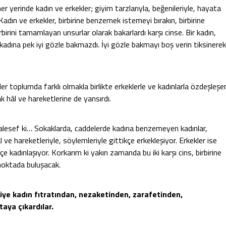
yerinde kadın ve erkekler; giyim tarzlarıyla, beğenileriyle, hayata
ı. Kadın ve erkekler, birbirine benzemek istemeyi bırakın, birbirine
rbirini tamamlayan unsurlar olarak bakarlardı karşı cinse. Bir kadın,
adına pek iyi gözle bakmazdı. İyi gözle bakmayı boş verin tiksinerek
. Her toplumda farklı olmakla birlikte erkeklerle ve kadınlarla özdeşleşe
rak hâl ve hareketlerine de yansırdı.
lesef ki… Sokaklarda, caddelerde kadına benzemeyen kadınlar,
ve hareketleriyle, söylemleriyle gittikçe erkekleşiyor. Erkekler ise
kçe kadınlaşıyor. Korkarım ki yakın zamanda bu iki karşı cins, birbirine
noktada buluşacak.
e diye kadın fıtratından, nezaketinden, zarafetinden,
aya çıkardılar.