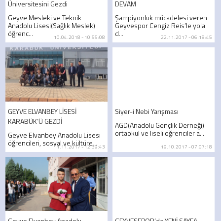
Üniversitesini Gezdi
DEVAM
Geyve Mesleki ve Teknik
Şampiyonluk mücadelesi veren
Anadolu Lisesi(Sağlık Meslek)
Geyvespor Cengiz Reis’le yola
öğrenc...
d...
10.04.2018 - 10:55:08
22.11.2017 - 06:18:45
GEYVE ELVANBEY LİSESİ
Siyer-i Nebi Yarışması
KARABÜK’Ü GEZDİ
AGD(Anadolu Gençlik Derneği)
ortaokul ve liseli öğrenciler a...
Geyve Elvanbey Anadolu Lisesi
öğrencileri, sosyal ve kültüre...
1.11.2017 - 12:39:43
19.10.2017 - 07:07:18
Geyve Elvanbey Anadolu
GEYVESEPOR’da YENİ SAYFA