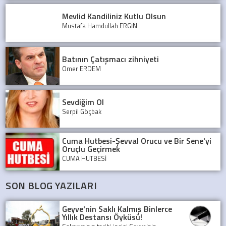
Mevlid Kandiliniz Kutlu Olsun
Mustafa Hamdullah ERGİN
Batının Çatışmacı zihniyeti
Ömer ERDEM
Sevdiğim Ol
Serpil Göçbak
Cuma Hutbesi-Şevval Orucu ve Bir Sene'yi
Oruçlu Geçirmek
CUMA HUTBESİ
SON BLOG YAZILARI
Geyve'nin Saklı Kalmış Binlerce
Yıllık Destansı Öyküsü!