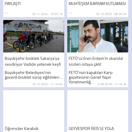
PAYLAŞTI
MUHTEŞEM BAYRAM KUTLAMASI
....
....
26.11.2024 - 19:55:16
30.10.2023 - 08:30:46
Büyükşehir bisikleti Sakarya’ya
FETÖ’cü Eren Erdem’in skandal
sevdiriyor Vadide yetenek keşfi
sözleri ortaya çıktı!
Büyükşehir Belediyesi’nin
FETÖ’nün kapatılan Karşı
güvenli bisiklet sürüş eğitimleri ...
gazetesinin Genel Yayın
Yönetmenliğ...
19.12.2022 - 17:10:04
2.08.2018 - 17:19:34
Öğrenciler Karabük
GEYVESPOR REİS’LE YOLA