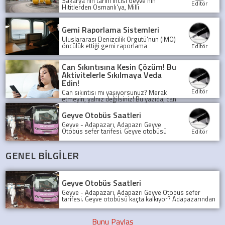
Sakarya'nın tarihi incisi Geyve'nin
Editör
Hititlerden Osmanlı'ya, Milli
Mücadele'den günümüze uzanan
şaşırtıcı öyküsünü keşfedin. Bu binlerce
yıllık medeniyet mozaiği sizi bekliyor!
Gemi Raporlama Sistemleri
Uluslararası Denizcilik Örgütü'nün (IMO)
öncülük ettiği gemi raporlama
Editör
sistemleri, denizlerde güvenliği ve
şeffaflığı artırarak, olası kazaları önlüyor
ve deniz trafiğini düzenliyor.
Can Sıkıntısına Kesin Çözüm! Bu
Aktivitelerle Sıkılmaya Veda
Edin!
Editör
Can sıkıntısı mı yaşıyorsunuz? Merak
etmeyin, yalnız değilsiniz! Bu yazıda, can
sıkıntısını yenmek için birbirinden
eğlenceli ve yaratıcı aktiviteleri
Geyve Otobüs Saatleri
keşfedeceksiniz.
Geyve - Adapazarı, Adapazrı Geyve
Otobüs sefer tarifesi. Geyve otobüsü
Editör
kaçta kalkıyor? Adapazarından son
Geyve Otobüsü, Sefer tarifesi, geyve
koop otobüs
GENEL BİLGİLER
Geyve Otobüs Saatleri
Geyve - Adapazarı, Adapazrı Geyve Otobüs sefer
tarifesi. Geyve otobüsü kaçta kalkıyor? Adapazarından
son Geyve Otobüsü, Sefer tarifesi, geyve koop otobüs