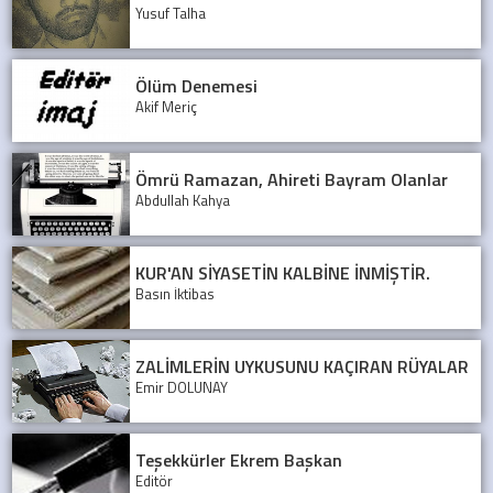
Yusuf Talha
Ölüm Denemesi
Akif Meriç
Ömrü Ramazan, Ahireti Bayram Olanlar
Abdullah Kahya
KUR'AN SİYASETİN KALBİNE İNMİŞTİR.
Basın İktibas
ZALİMLERİN UYKUSUNU KAÇIRAN RÜYALAR
Emir DOLUNAY
Teşekkürler Ekrem Başkan
Editör