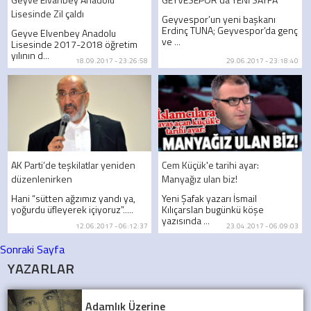
Lisesinde Zil çaldı
Geyvespor’un yeni başkanı
Erdinç TUNA; Geyvespor’da genç
Geyve Elvenbey Anadolu
ve ...
Lisesinde 2017-2018 öğretim
yılının d...
18.09.2017 - 23:26:58
29.06.2017 - 23:18:40
AK Parti’de teşkilatlar yeniden
Cem Küçük'e tarihi ayar:
düzenlenirken
Manyağız ulan biz!
Hani “sütten ağzımız yandı ya,
Yeni Şafak yazarı İsmail
yoğurdu üfleyerek içiyoruz”.....
Kılıçarslan bugünkü köşe
yazısında ...
12.06.2017 - 06:12:37
23.04.2017 - 06:09:03
Sonraki Sayfa
YAZARLAR
Adamlık Üzerine