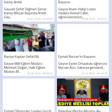
Kamış Anıldı
Başarısı
Geyveli Şehit Teğmen Şenol
Geyve İmam-Hatip Lisesi
Kamış Mezarı Başında Anıldı..
müdürü Kemal Cafer,
Gey...
öğrencilerimizin...
26.01.2018 - 22:09:07
16.08.2016 - 18:25:51
Naciye Kaptan Vefat Etti
Eşmeli Nurcan'ın Başarısı
Geyve Milli Eğitim Müdürü
Geyve Eşme Ortaokulu öğrencisi
Mehmet Doğan, Halk Eğitim
Nurcan Avcı, Sakarya genelind...
Müdürü M...
29.06.2016 - 09:09:54
15.12.2015 - 18:40:35
Eşmeli Öğrenciler Liseleri Gezdi
Belediye Meclisi Ağustos Ayı