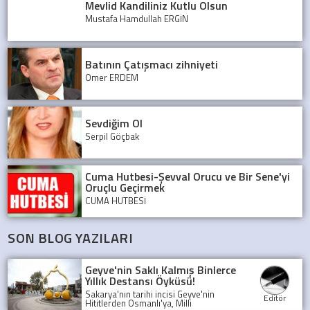
Mevlid Kandiliniz Kutlu Olsun
Mustafa Hamdullah ERGİN
Batının Çatışmacı zihniyeti
Ömer ERDEM
Sevdiğim Ol
Serpil Göçbak
Cuma Hutbesi-Şevval Orucu ve Bir Sene'yi
Oruçlu Geçirmek
CUMA HUTBESİ
SON BLOG YAZILARI
Geyve'nin Saklı Kalmış Binlerce
Yıllık Destansı Öyküsü!
Sakarya'nın tarihi incisi Geyve'nin
Editör
Hititlerden Osmanlı'ya, Milli