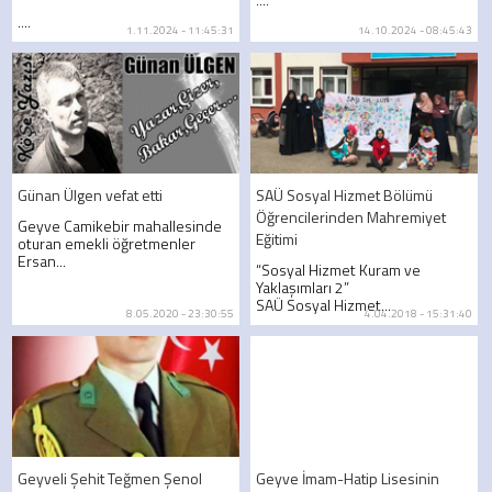
....
1.11.2024 - 11:45:31
14.10.2024 - 08:45:43
Günan Ülgen vefat etti
SAÜ Sosyal Hizmet Bölümü
Öğrencilerinden Mahremiyet
Geyve Camikebir mahallesinde
Eğitimi
oturan emekli öğretmenler
Ersan...
“Sosyal Hizmet Kuram ve
Yaklaşımları 2”
SAÜ Sosyal Hizmet...
8.05.2020 - 23:30:55
4.04.2018 - 15:31:40
Geyveli Şehit Teğmen Şenol
Geyve İmam-Hatip Lisesinin