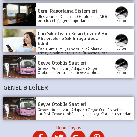
Mücadele'den günümüze uzanan
şaşırtıcı öyküsünü keşfedin. Bu binlerce
yıllık medeniyet mozaiği sizi bekliyor!
Gemi Raporlama Sistemleri
Uluslararası Denizcilik Örgütü'nün (IMO)
öncülük ettiği gemi raporlama
Editör
sistemleri, denizlerde güvenliği ve
şeffaflığı artırarak, olası kazaları önlüyor
ve deniz trafiğini düzenliyor.
Can Sıkıntısına Kesin Çözüm! Bu
Aktivitelerle Sıkılmaya Veda
Edin!
Editör
Can sıkıntısı mı yaşıyorsunuz? Merak
etmeyin, yalnız değilsiniz! Bu yazıda, can
sıkıntısını yenmek için birbirinden
eğlenceli ve yaratıcı aktiviteleri
Geyve Otobüs Saatleri
keşfedeceksiniz.
Geyve - Adapazarı, Adapazrı Geyve
Otobüs sefer tarifesi. Geyve otobüsü
Editör
kaçta kalkıyor? Adapazarından son
Geyve Otobüsü, Sefer tarifesi, geyve
koop otobüs
GENEL BİLGİLER
Geyve Otobüs Saatleri
Geyve - Adapazarı, Adapazrı Geyve Otobüs sefer
tarifesi. Geyve otobüsü kaçta kalkıyor? Adapazarından
son Geyve Otobüsü, Sefer tarifesi, geyve koop otobüs