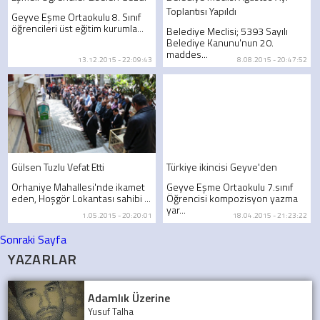
Toplantısı Yapıldı
Geyve Eşme Ortaokulu 8. Sınıf
öğrencileri üst eğitim kurumla...
Belediye Meclisi; 5393 Sayılı
Belediye Kanunu'nun 20.
maddes...
13.12.2015 - 22:09:43
8.08.2015 - 20:47:52
Gülsen Tuzlu Vefat Etti
Türkiye ikincisi Geyve'den
Orhaniye Mahallesi'nde ikamet
Geyve Eşme Ortaokulu 7.sınıf
eden, Hoşgör Lokantası sahibi ...
Öğrencisi kompozisyon yazma
yar...
1.05.2015 - 20:20:01
18.04.2015 - 21:23:22
Sonraki Sayfa
YAZARLAR
Adamlık Üzerine
Yusuf Talha