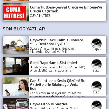
Cuma Hutbesi-Şevval Orucu ve Bir Sene'yi
Oruçlu Geçirmek
CUMA HUTBESİ
SON BLOG YAZILARI
Geyve'nin Saklı Kalmış Binlerce
Yıllık Destansı Öyküsü!
Sakarya'nın tarihi incisi Geyve'nin
Editör
Hititlerden Osmanlı'ya, Milli
Mücadele'den günümüze uzanan
şaşırtıcı öyküsünü keşfedin. Bu binlerce
yıllık medeniyet mozaiği sizi bekliyor!
Gemi Raporlama Sistemleri
Uluslararası Denizcilik Örgütü'nün (IMO)
öncülük ettiği gemi raporlama
Editör
sistemleri, denizlerde güvenliği ve
şeffaflığı artırarak, olası kazaları önlüyor
ve deniz trafiğini düzenliyor.
Can Sıkıntısına Kesin Çözüm! Bu
Aktivitelerle Sıkılmaya Veda
Edin!
Editör
Can sıkıntısı mı yaşıyorsunuz? Merak
etmeyin, yalnız değilsiniz! Bu yazıda, can
sıkıntısını yenmek için birbirinden
eğlenceli ve yaratıcı aktiviteleri
Geyve Otobüs Saatleri
keşfedeceksiniz.
Geyve - Adapazarı, Adapazrı Geyve