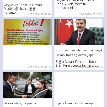
Enes Güven, mevsim
Geyve İlçe Tarım ve Orman
normallerini...
Müdürlüğü, halk sağlığını
korumak ...
1.02.2026 - 20:55:20
13.08.2025 - 07:30:34
.
Koronavirüsün ilacı var mı? Sağlık
Bakanı Koca açıklama yaptı
....
Sağlık Bakanı Fahrettin Koca,
Bilim Kurulu toplantısının ard...
19.07.2023 - 22:55:49
23.03.2020 - 21:00:16
Bakan İslam, Geyve’de
Sigara İçmemek Kanserojen