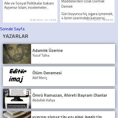
Maddelerden Uzak Durmak
Aile ve Sosyal Politikalar bakanı
Demek
Ayşenur İslam, incelemeler...
Gün boyunca hiç sigara içmemek,
4 binin üzerindeki kanseroj...
8.06.2014 - 21:13:00
10.07.2013 - 19:08:00
Sonraki Sayfa
YAZARLAR
Adamlık Üzerine
Yusuf Talha
Ölüm Denemesi
Akif Meriç
Ömrü Ramazan, Ahireti Bayram Olanlar
Abdullah Kahya
KUR'AN SİYASETİN KALBİNE İNMİŞTİR.