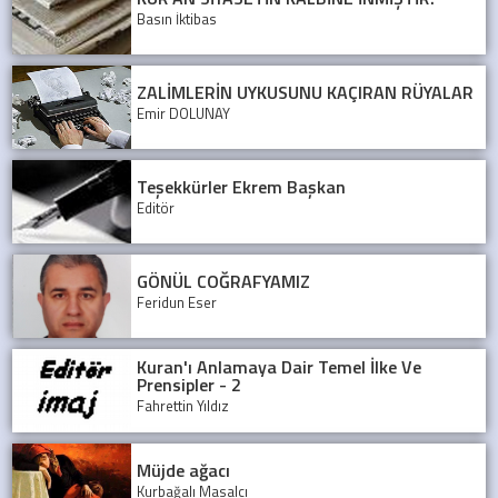
Basın İktibas
ZALİMLERİN UYKUSUNU KAÇIRAN RÜYALAR
Emir DOLUNAY
Teşekkürler Ekrem Başkan
Editör
GÖNÜL COĞRAFYAMIZ
Feridun Eser
Kuran'ı Anlamaya Dair Temel İlke Ve
Prensipler - 2
Fahrettin Yıldız
Müjde ağacı
Kurbağalı Masalcı