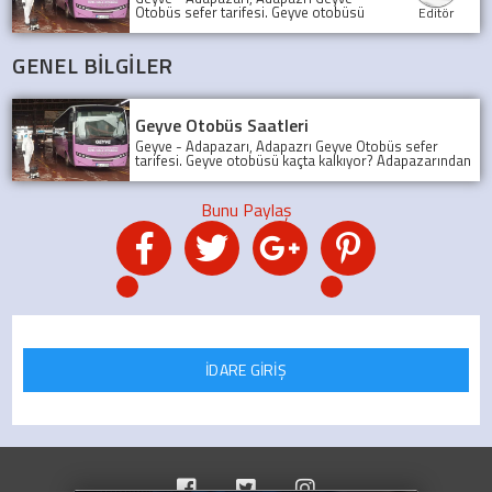
Otobüs sefer tarifesi. Geyve otobüsü
Editör
kaçta kalkıyor? Adapazarından son
Geyve Otobüsü, Sefer tarifesi, geyve
koop otobüs
GENEL BİLGİLER
Geyve Otobüs Saatleri
Geyve - Adapazarı, Adapazrı Geyve Otobüs sefer
tarifesi. Geyve otobüsü kaçta kalkıyor? Adapazarından
son Geyve Otobüsü, Sefer tarifesi, geyve koop otobüs
İDARE GİRİŞ