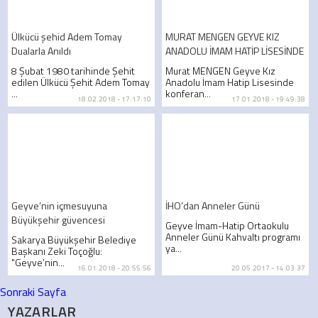
Ülkücü şehid Adem Tomay
MURAT MENGEN GEYVE KIZ
Dualarla Anıldı
ANADOLU İMAM HATİP LİSESİNDE
8 Şubat 1980 tarihinde Şehit
Murat MENGEN Geyve Kız
edilen Ülkücü Şehit Adem Tomay
Anadolu İmam Hatip Lisesinde
...
konferan...
18.02.2018 - 17:17:10
17.01.2018 - 19:49:38
Geyve’nin içmesuyuna
İHO’dan Anneler Günü
Büyükşehir güvencesi
Geyve İmam-Hatip Ortaokulu
Anneler Günü Kahvaltı programı
Sakarya Büyükşehir Belediye
ya...
Başkanı Zeki Toçoğlu:
"Geyve’nin...
16.01.2018 - 20:55:56
20.05.2017 - 14:03:37
Sonraki Sayfa
YAZARLAR