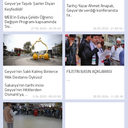
Geyve'ye Taşıdı: Şairler Diyarı
Tarihçi Yazar Ahmet Anapalı,
Keşfedildi!
Geyve'de verdiği konferansta
ta...
MEB'in Evliya Çelebi Öğrenci
Değişim Programı kapsamında
Siv...
27.05.2025 - 20:35:40
20.05.2025 - 21:00:54
Geyve'nin Saklı Kalmış Binlerce
FİLİSTİN BASIN AÇIKLAMASI
Yıllık Destansı Öyküsü!
....
Sakarya'nın tarihi incisi
Geyve'nin Hititlerden
Osmanlı'ya, ...
5.04.2025 - 00:03:50
30.05.2024 - 11:20:18