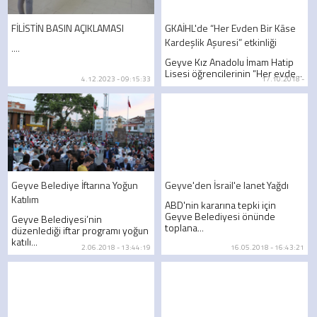
FİLİSTİN BASIN AÇIKLAMASI
GKAİHL'de “Her Evden Bir Kāse
Kardeşlik Aşuresi” etkinliği
....
Geyve Kız Anadolu İmam Hatip
Lisesi öğrencilerinin “Her evde...
4.12.2023 - 09:15:33
17.10.2018 -
Geyve Belediye İftarına Yoğun
Geyve'den İsrail'e lanet Yağdı
Katılım
ABD'nin kararına tepki için
Geyve Belediyesi önünde
Geyve Belediyesi’nin
toplana...
düzenlediği iftar programı yoğun
katılı...
2.06.2018 - 13:44:19
16.05.2018 - 16:43:21