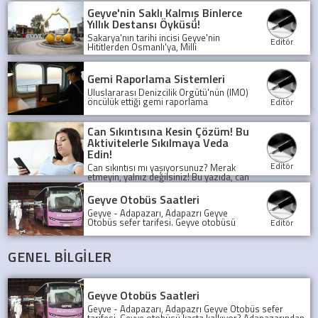
Geyve'nin Saklı Kalmış Binlerce
Yıllık Destansı Öyküsü!
Sakarya'nın tarihi incisi Geyve'nin
Editör
Hititlerden Osmanlı'ya, Milli
Mücadele'den günümüze uzanan
şaşırtıcı öyküsünü keşfedin. Bu binlerce
yıllık medeniyet mozaiği sizi bekliyor!
Gemi Raporlama Sistemleri
Uluslararası Denizcilik Örgütü'nün (IMO)
öncülük ettiği gemi raporlama
Editör
sistemleri, denizlerde güvenliği ve
şeffaflığı artırarak, olası kazaları önlüyor
ve deniz trafiğini düzenliyor.
Can Sıkıntısına Kesin Çözüm! Bu
Aktivitelerle Sıkılmaya Veda
Edin!
Editör
Can sıkıntısı mı yaşıyorsunuz? Merak
etmeyin, yalnız değilsiniz! Bu yazıda, can
sıkıntısını yenmek için birbirinden
eğlenceli ve yaratıcı aktiviteleri
Geyve Otobüs Saatleri
keşfedeceksiniz.
Geyve - Adapazarı, Adapazrı Geyve
Otobüs sefer tarifesi. Geyve otobüsü
Editör
kaçta kalkıyor? Adapazarından son
Geyve Otobüsü, Sefer tarifesi, geyve
koop otobüs
GENEL BİLGİLER
Geyve Otobüs Saatleri
Geyve - Adapazarı, Adapazrı Geyve Otobüs sefer
tarifesi. Geyve otobüsü kaçta kalkıyor? Adapazarından