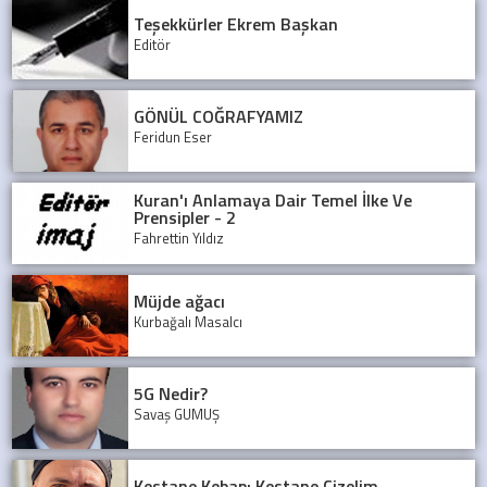
Teşekkürler Ekrem Başkan
Editör
GÖNÜL COĞRAFYAMIZ
Feridun Eser
Kuran'ı Anlamaya Dair Temel İlke Ve
Prensipler - 2
Fahrettin Yıldız
Müjde ağacı
Kurbağalı Masalcı
5G Nedir?
Savaş GÜMÜŞ
Kestane Kebap: Kestane Çizelim